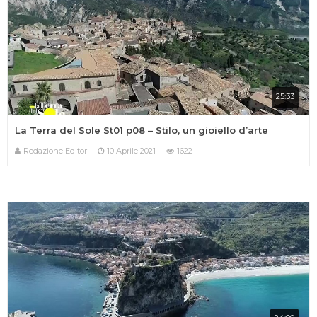
25:33
La Terra del Sole St01 p08 – Stilo, un gioiello d’arte
Redazione Editor
10 Aprile 2021
1622