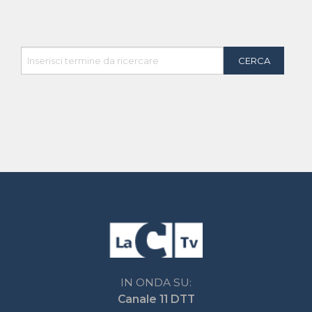
Contatti
Chi Siamo
Contatti
Network LaC
lacplay.it
lacnews24.it
laconair.it
lacnetwork.it
lacalabriavisione.it
Impostazioni privacy
Lactv.it © - DIEMMECOM Società Editoriale Srl