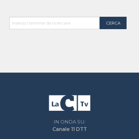
Chi Siamo
Contatti
Network LaC
lacplay.it
lacnews24.it
laconair.it
lacnetwork.it
lacalabriavisione.it
Impostazioni privacy
Lactv.it © - DIEMMECOM Società Editoriale Srl