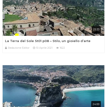
25:33
La Terra del Sole St01 p08 – Stilo, un gioiello d’arte
Redazione Editor
10 Aprile 2021
1622
24:00