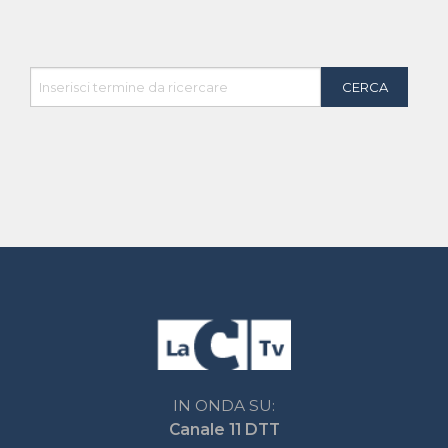
Contatti
Chi Siamo
Contatti
Network LaC
lacplay.it
lacnews24.it
laconair.it
lacnetwork.it
lacalabriavisione.it
Impostazioni privacy
Lactv.it © - DIEMMECOM Società Editoriale Srl