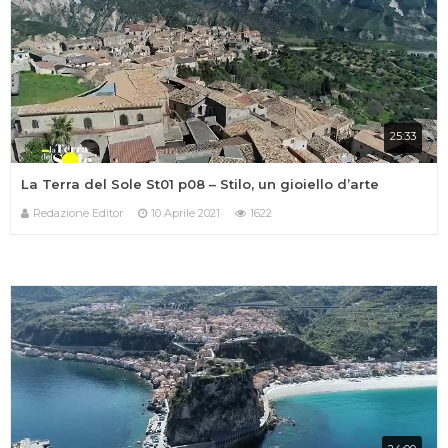
25:33
La Terra del Sole St01 p08 – Stilo, un gioiello d’arte
Redazione Editor
10 Aprile 2021
1622