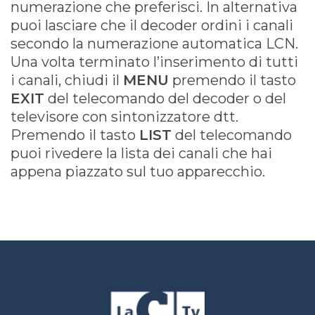
numerazione che preferisci. In alternativa
puoi lasciare che il decoder ordini i canali
Privacy Policy
Cookie Policy
secondo la numerazione automatica LCN.
Una volta terminato l’inserimento di tutti
Contatti
i canali, chiudi il
MENU
premendo il tasto
Chi Siamo
Contatti
EXIT
del telecomando del decoder o del
televisore con sintonizzatore dtt.
Network LaC
Premendo il tasto
LIST
del telecomando
lacplay.it
puoi rivedere la lista dei canali che hai
lacnews24.it
laconair.it
appena piazzato sul tuo apparecchio.
lacnetwork.it
lacalabriavisione.it
Impostazioni privacy
Lactv.it © - DIEMMECOM Società Editoriale Srl