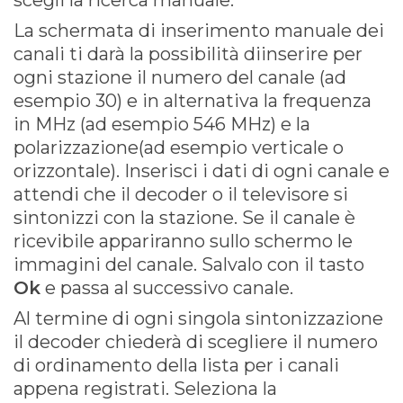
scegli la ricerca manuale.
La schermata di inserimento manuale dei
canali ti darà la possibilità diinserire per
ogni stazione il numero del canale (ad
esempio 30) e in alternativa la frequenza
in MHz (ad esempio 546 MHz) e la
polarizzazione(ad esempio verticale o
orizzontale). Inserisci i dati di ogni canale e
attendi che il decoder o il televisore si
sintonizzi con la stazione. Se il canale è
ricevibile appariranno sullo schermo le
immagini del canale. Salvalo con il tasto
Ok
e passa al successivo canale.
IN ONDA SU:
Al termine di ogni singola sintonizzazione
Canale 11 DTT
il decoder chiederà di scegliere il numero
di ordinamento della lista per i canali
appena registrati. Seleziona la