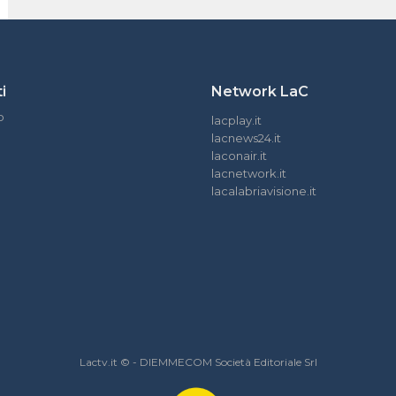
i
Network LaC
o
lacplay.it
lacnews24.it
laconair.it
lacnetwork.it
lacalabriavisione.it
Lactv.it © - DIEMMECOM Società Editoriale Srl