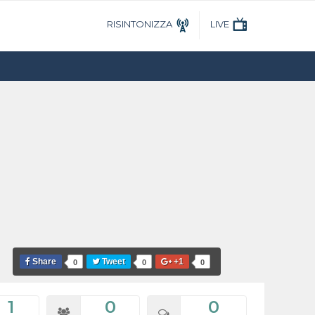
RISINTONIZZA
LIVE
Share
Tweet
+1
0
0
0
1
0
0