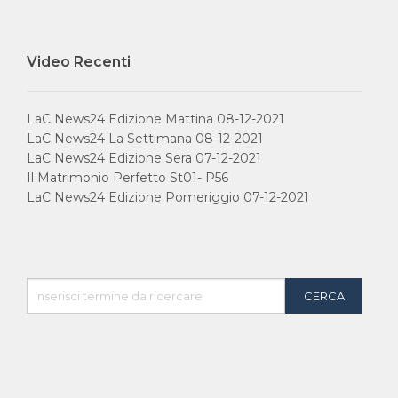
Video Recenti
IN ONDA SU:
Canale 11 DTT
LaC News24 Edizione Mattina 08-12-2021
LaC News24 La Settimana 08-12-2021
LaC News24 Edizione Sera 07-12-2021
Il Matrimonio Perfetto St01- P56
LaC News24 Edizione Pomeriggio 07-12-2021
Privacy Policy
Cookie Policy
Contatti
Chi Siamo
Contatti
Network LaC
lacplay.it
lacnews24.it
laconair.it