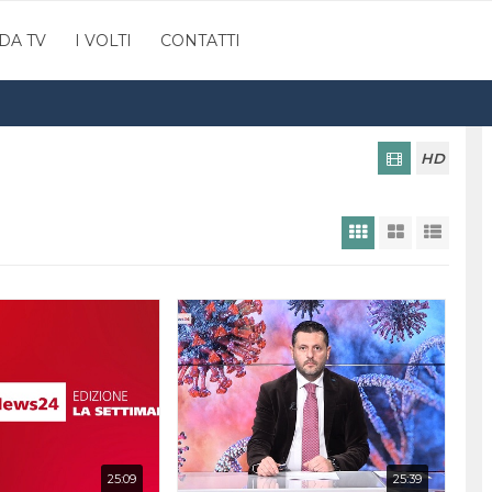
DA TV
I VOLTI
CONTATTI
HD
25:09
25:39