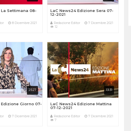
La Settimana 08-
LaC News24 Edizione Sera 07-
12-2021
tor
8 Dicembre 2021
Redazione Editor
7 Dicembre 2021
12
25:27
13:31
Edizione Giorno 07-
LaC News24 Edizione Mattina
07-12-2021
tor
7 Dicembre 2021
Redazione Editor
7 Dicembre 2021
7