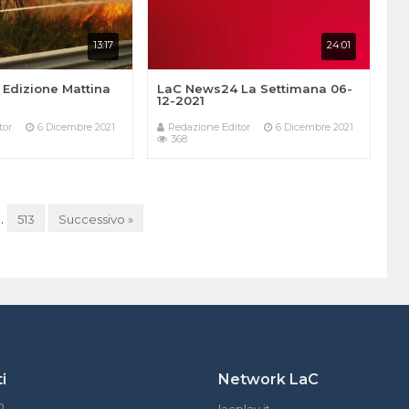
13:17
24:01
Edizione Mattina
LaC News24 La Settimana 06-
12-2021
tor
6 Dicembre 2021
Redazione Editor
6 Dicembre 2021
368
…
513
Successivo »
i
Network LaC
o