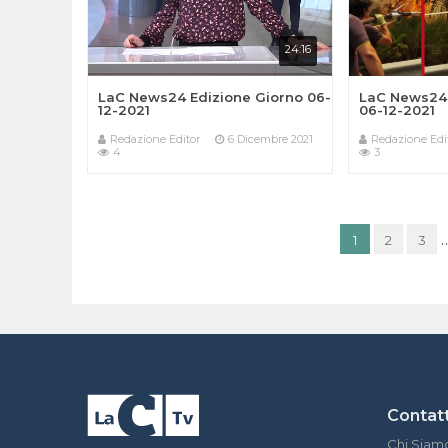
24:16
LaC News24 Edizione Giorno 06-
LaC News24 
12-2021
06-12-2021
Redazione Editor
6 Dicembre 2021
Redazione Edi
4
3
1
2
3
Contatt
Chi Siam