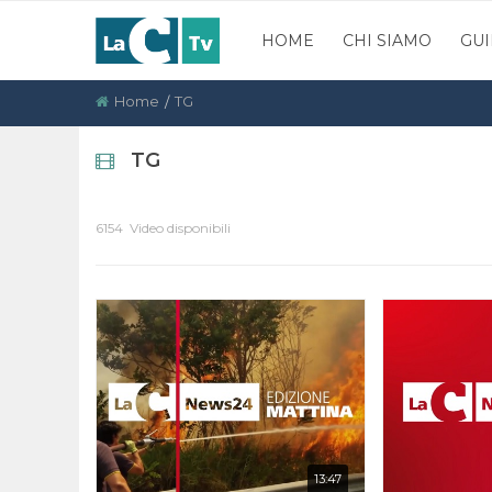
HOME
CHI SIAMO
GUI
Home
TG
TG
6154 Video disponibili
13:47