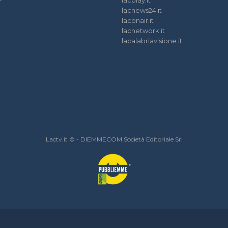
lacplay.it
lacnews24.it
laconair.it
lacnetwork.it
lacalabriavisione.it
Lactv.it © - DIEMMECOM Società Editoriale Srl