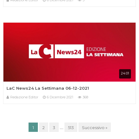
Redazione Editor
6 Dicembre 2021
3
24:01
LaC News24 La Settimana 06-12-2021
Redazione Editor
6 Dicembre 2021
368
IN ONDA SU:
Canale 11 DTT
…
1
2
3
513
Successivo »