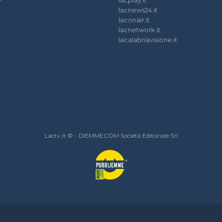
lacplay.it
lacnews24.it
laconair.it
lacnetwork.it
lacalabriavisione.it
Lactv.it © - DIEMMECOM Società Editoriale Srl