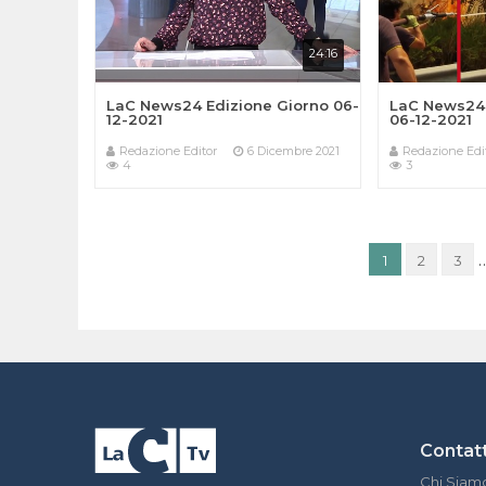
24:16
LaC News24 Edizione Giorno 06-
LaC News24 
12-2021
06-12-2021
Redazione Editor
6 Dicembre 2021
Redazione Edi
4
3
1
2
3
Contatt
Chi Siam