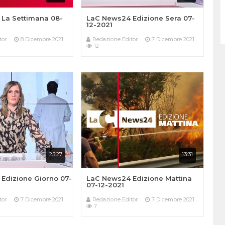
La Settimana 08-
LaC News24 Edizione Sera 07-
12-2021
tor
8 Dicembre 2021
Redazione Editor
7 Dicembre 2021
12
25:27
13:31
Edizione Giorno 07-
LaC News24 Edizione Mattina
07-12-2021
tor
7 Dicembre 2021
Redazione Editor
7 Dicembre 2021
7