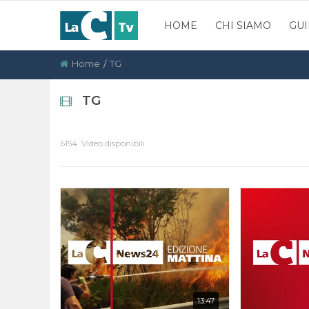
HOME
CHI SIAMO
GUI
Home
TG
TG
6154 Video disponibili
13:47