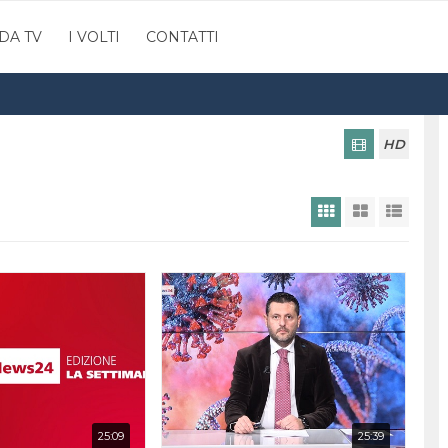
DA TV
I VOLTI
CONTATTI
HD
25:09
25:39