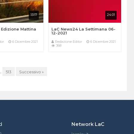
13:17
24:01
Edizione Mattina
LaC News24 La Settimana 06-
12-2021
tor
6 Dicembre 2021
Redazione Editor
6 Dicembre 2021
368
…
513
Successivo »
i
Network LaC
o