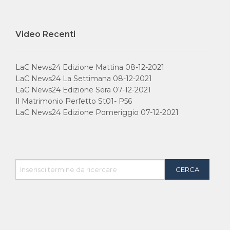
Video Recenti
IN ONDA SU:
Canale 11 DTT
LaC News24 Edizione Mattina 08-12-2021
LaC News24 La Settimana 08-12-2021
LaC News24 Edizione Sera 07-12-2021
Il Matrimonio Perfetto St01- P56
LaC News24 Edizione Pomeriggio 07-12-2021
Privacy Policy
Cookie Policy
Contatti
Chi Siamo
Contatti
Network LaC
lacplay.it
lacnews24.it
laconair.it