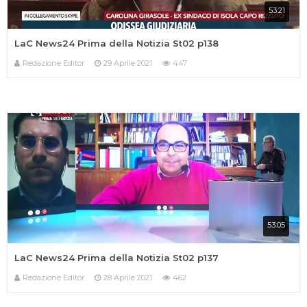
53:21
LaC News24 Prima della Notizia St02 p138
Redazione Editor
29 Aprile 2021
447
53:05
LaC News24 Prima della Notizia St02 p137
Redazione Editor
28 Aprile 2021
462