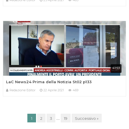
Redazione Editor
23 Aprile 2021
463
41:53
LaC News24 Prima della Notizia St02 p133
Redazione Editor
22 Aprile 2021
469
IN ONDA SU:
Canale 11 DTT
…
1
2
3
19
Successivo »