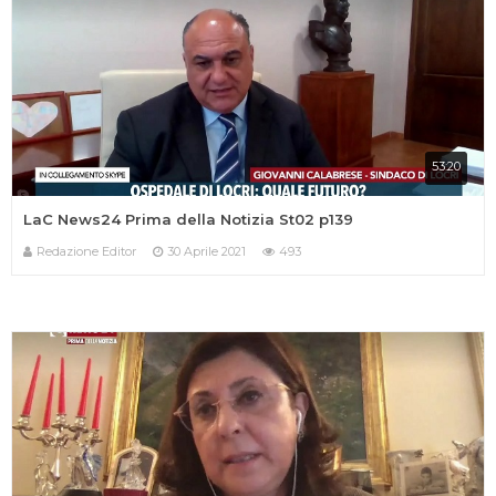
53:20
LaC News24 Prima della Notizia St02 p139
Redazione Editor
30 Aprile 2021
493