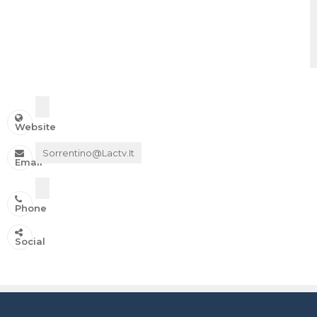
Website
Sorrentino@lactv.it
Email
Phone
IN ONDA SU:
Social
Canale 11 DTT