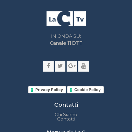
Privacy Policy
Cookie Policy
Contatti
Chi Siamo
Contatti
Network LaC
lacplay.it
lacnews24.it
laconair.it
lacnetwork.it
lacalabriavisione.it
Impostazioni privacy
Lactv.it © - DIEMMECOM Società Editoriale Srl