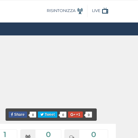
RISINTONIZZA
LIVE
Share
Tweet
+1
0
0
0
1
0
0