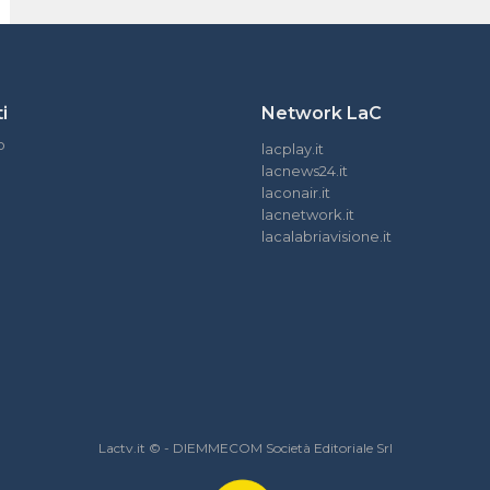
i
Network LaC
o
lacplay.it
lacnews24.it
laconair.it
lacnetwork.it
lacalabriavisione.it
Lactv.it © - DIEMMECOM Società Editoriale Srl