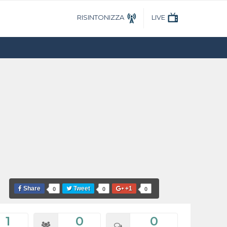
RISINTONIZZA
LIVE
Share
Tweet
+1
0
0
0
1
0
0