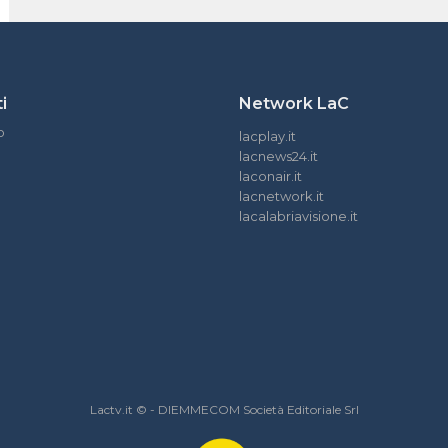
i
Network LaC
o
lacplay.it
lacnews24.it
laconair.it
lacnetwork.it
lacalabriavisione.it
Lactv.it © - DIEMMECOM Società Editoriale Srl